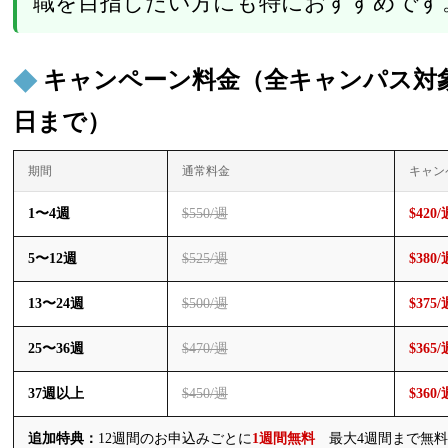
職を目指したい方にも特におすすめです
キャンペーン料金（全キャンパス対象・2
日まで）
期間
通常料金
キャン
1〜4週
$550/週
$420/
5〜12週
$525/週
$380/
13〜24週
$500/週
$375/
25〜36週
$470/週
$365/
37週以上
$450/週
$360/
追加特典：
12週間のお申込みごとに
1週間無料
最大4週間まで無料（例：11