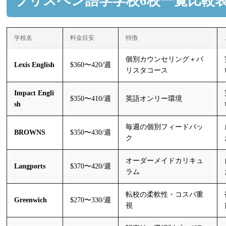
ブリスベン語学学校6校一覧比較
学校名
料金目安
特徴
個別カウンセリング＋バ
Lexis English
$360〜420/週
リスタコース
Impact Engli
$350〜410/週
英語オンリー環境
sh
毎週の個別フィードバッ
BROWNS
$350〜430/週
ク
オーダーメイドカリキュ
Langports
$370〜420/週
ラム
転校の柔軟性・コスパ重
Greenwich
$270〜330/週
視