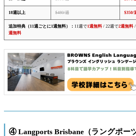
18週以上
$480/週
$350/
追加特典（11週ごとに1週無料）：
11週で
1週無料
/ 22週で
2週無料
/
週無料
④ Langports Brisbane（ラングポ