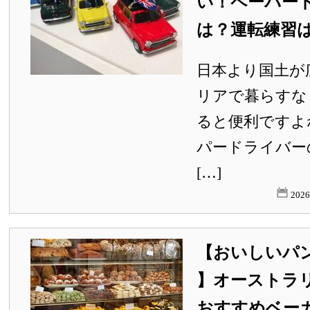
い！ペーパー
は？運転練習
日本より国土が
リアで暮らすな
ると便利ですよ
パードライバー
[…]
202
【おいしいパ
】オーストラ
おすすめベー