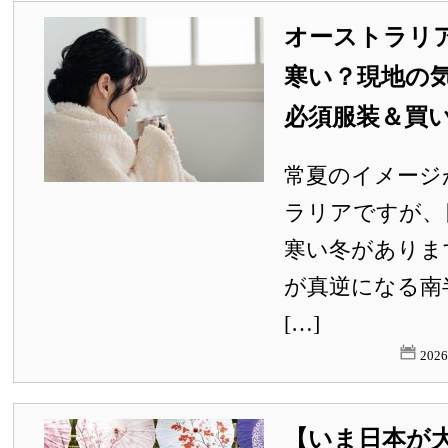
オーストラリ
寒い？現地の
必須服装＆買
常夏のイメージ
ラリアですが、
寒い冬がありま
が真逆になる南
[…]
202
【いま日本が大