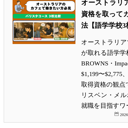
オーストラリ
資格を取って
法【語学学校3
オーストラリア
が取れる語学学校3
BROWNS・Imp
$1,199〜$2,7
取得資格の観点
リスベン・メル
就職を目指すワ
202