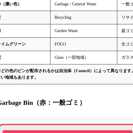
赤（濃い色）
Garbage / General Waste
一般
黄
Recycling
リサ
緑
Garden Waste
庭ゴ
ライムグリーン
FOGO
生ゴ
紫
Glass（一部地域）
ガラ
※どの色のビンが配布されるかは自治体（Council）によって異なりま
ない地域もあります。
Garbage Bin（赤：一般ゴミ）