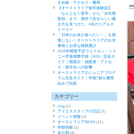
すめ順・アクセス・費用
【オーストラリア留学体験談】
「なんとなく留学」から「永住権
取得」まで。海外で自分らしい働
き方を見つけた、4名のリアルス
トーリー
「日本のお米が食べたい！」を我
慢しない｜オーストラリアのお米
事情とお得な銘柄選び
2026年開港予定ウェスタン・シド
ニー空港国際空港（WSI）完全ガ
イド｜開港日・就航便・アクセ
ス・留学生への影響
オーストラリアのジュニアプログ
ラム完全ガイド｜学校7校を費用
込みで比較
カテゴリー
vlog
(1)
アイエススタッフの日記
(1)
イベント情報
(3)
オーストラリアNEWS
(21)
学校情報
(2)
未分類
(4)