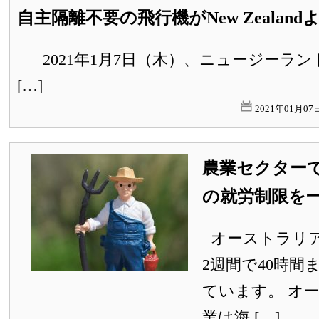
自主隔離不要の飛行機がNew Zealand
2021年1月7日（木）、ニュージーランド発Ai
[…]
2021年01月0
農業セクター
の就労制限を
オーストラリ
2週間で40時間
ています。 オ
業は海 […]