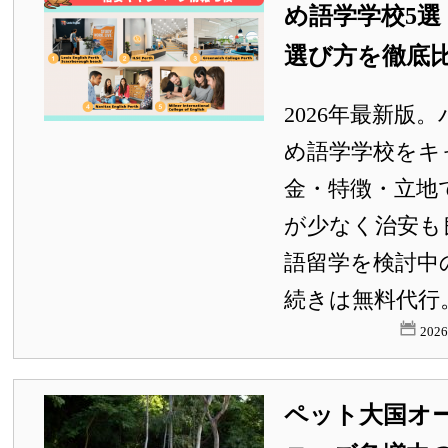
め語学学校5選
選び方を徹底
2026年最新版
め語学学校をキ
金・特徴・立地
が少なく治安も
語留学を検討中
続きは無料代行
202
ペット大国オ