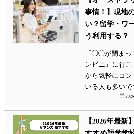
【オーストラ
事情！】現地
い？留学・ワ
う利用する？
「◯◯が閉まっ
ンビニ』に行こ
から気軽にコン
いる人も多いです
202
【2026年最
すすめ語学学