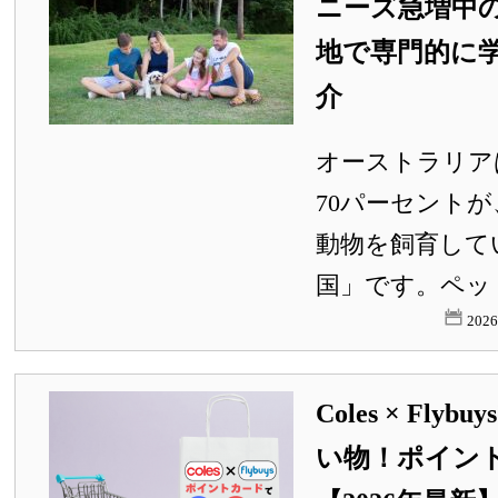
ニーズ急増中
地で専門的に
介
オーストラリア
70パーセント
動物を飼育して
国」です。ペット
202
Coles × Fly
い物！ポイン